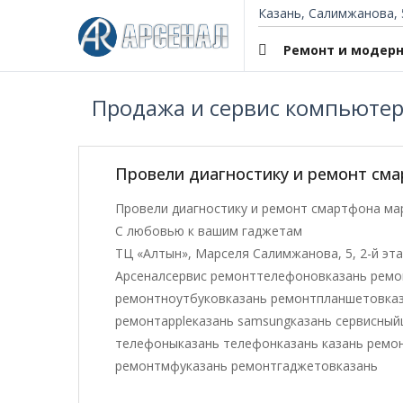
Казань, Салимжанова, 
Ремонт и модер
Продажа и сервис компьютер
Провели диагностику и ремонт см
Провели диагностику и ремонт смартфона ма
С любовью к вашим гаджетам
ТЦ «Алтын», Марселя Салимжанова, 5, 2-й эт
Арсеналсервис ремонттелефоновказань ремо
ремонтноутбуковказань ремонтпланшетовказа
ремонтappleказань samsungказань сервисныйц
телефоныказань телефонказань казань ремо
ремонтмфуказань ремонтгаджетовказань