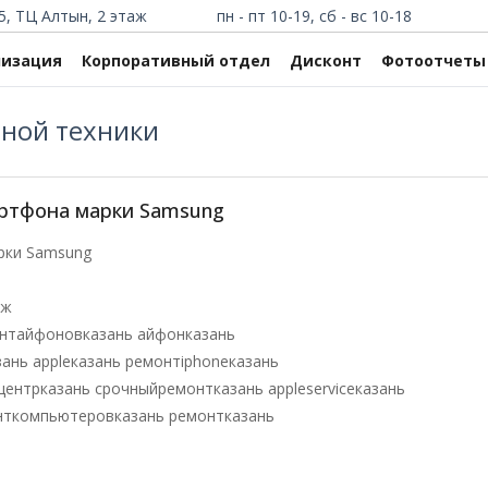
5, ТЦ Алтын, 2 этаж
пн - пт 10-19, сб - вс 10-18
низация
Корпоративный отдел
Дисконт
Фотоотчеты
ной техники
артфона марки Samsung
рки Samsung
аж
нтайфоновказань айфонказань
нь appleказань ремонтiphoneказань
ентрказань срочныйремонтказань appleserviceказань
нткомпьютеровказань ремонтказань